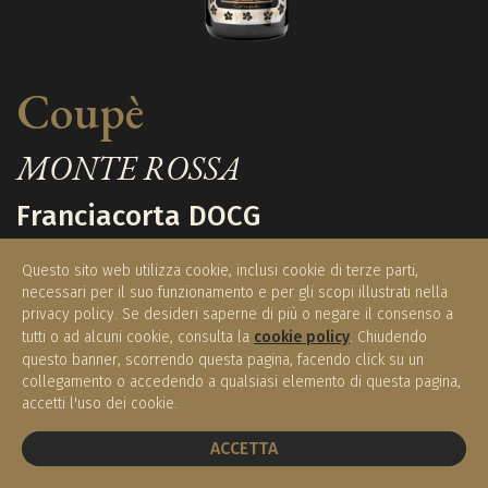
Coupè
MONTE ROSSA
Franciacorta DOCG
Questo sito web utilizza cookie, inclusi cookie di terze parti,
necessari per il suo funzionamento e per gli scopi illustrati nella
€ 32,00
privacy policy. Se desideri saperne di più o negare il consenso a
Disponibile
(0.75 l)
tutti o ad alcuni cookie, consulta la
cookie policy
. Chiudendo
questo banner, scorrendo questa pagina, facendo click su un
collegamento o accedendo a qualsiasi elemento di questa pagina,
accetti l'uso dei cookie.
ACQUISTA
PRENOTA UN TAVOLO
ACCETTA
Regione / Nazione:
Lombardia / Italia