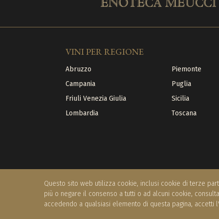
VINI PER REGIONE
Abruzzo
Piemonte
Campania
Puglia
Friuli Venezia Giulia
Sicilia
Lombardia
Toscana
Questo sito web utilizza cookie, inclusi cookie di terze part
più o negare il consenso a tutti o ad alcuni cookie, consult
accedendo a qualsiasi elemento di questa pagina, accetti l
©2026 Borgo Riccio Srl - 02059150512
|
Privacy Po