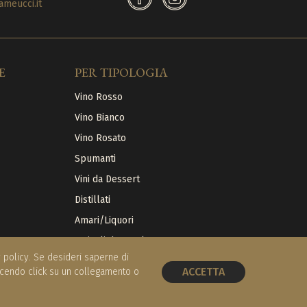
meucci.it
E
PER TIPOLOGIA
Vino Rosso
Vino Bianco
Vino Rosato
Spumanti
Vini da Dessert
Distillati
Amari/Liquori
Articoli da regalo
cy policy. Se desideri saperne di
ACCETTA
acendo click su un collegamento o
PRENOTA UN TAVOLO
Sito web
Tiphys Srl