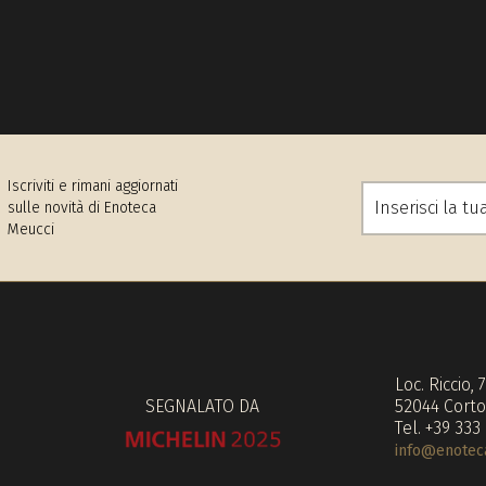
Iscriviti e rimani aggiornati
sulle novità di Enoteca
Meucci
Loc. Riccio, 
SEGNALATO DA
52044 Corto
Tel. +39 333
info@enoteca