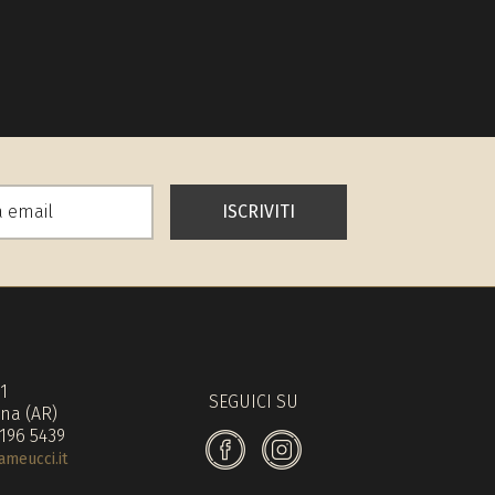
ISCRIVITI
71
SEGUICI SU
na (AR)
 196 5439
meucci.it