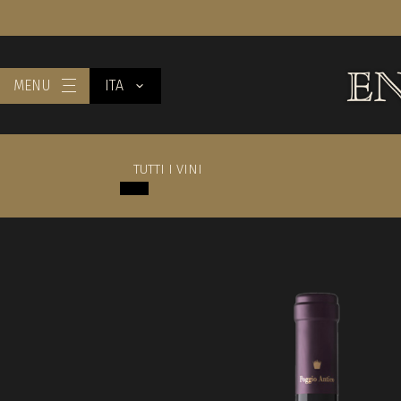
MENU
ITA
TUTTI I VINI