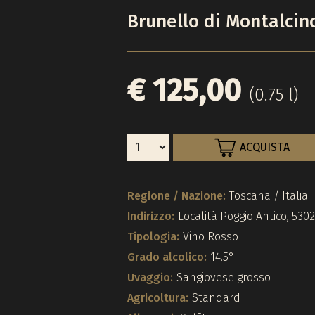
Brunello di Montalci
€ 125,00
(0.75 l)
ACQUISTA
Regione / Nazione:
Toscana / Italia
Indirizzo:
Località Poggio Antico, 530
Tipologia:
Vino Rosso
Grado alcolico:
14.5°
Uvaggio:
Sangiovese grosso
Agricoltura:
Standard