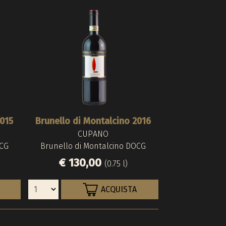
2015
Brunello di Montalcino 2016
Brunello di Mo
Brunello di Mo
CUPANO
RENI
CAPR
OCG
Brunello di Montalcino DOCG
Brunello di Mo
Brunello di Mo
€ 130,00
€ 125,
€ 70,0
(0.75 l)
ACQUISTA
Es