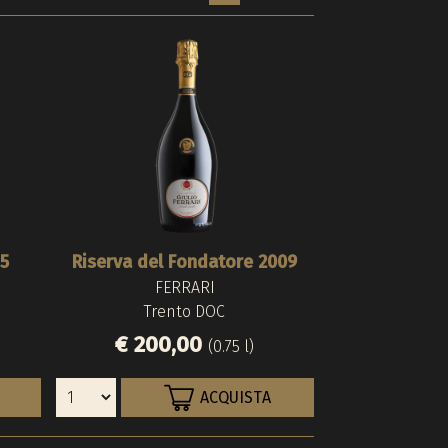
15
Riserva del Fondatore 2009
Barthenau Vigna
Riserva del F
FERRARI
HOFST
FERR
Trento DOC
Alto Ad
Trent
€ 200,00
€ 200,
€ 83,0
(0.75 l)
ACQUISTA