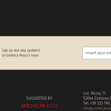
Sign up and stay updated
on Enoteca Meucci news
Loc. Riccio, 71
SUGGESTED BY
52044 Cortona 
Tel. +39 333 196
info@enotecameuc