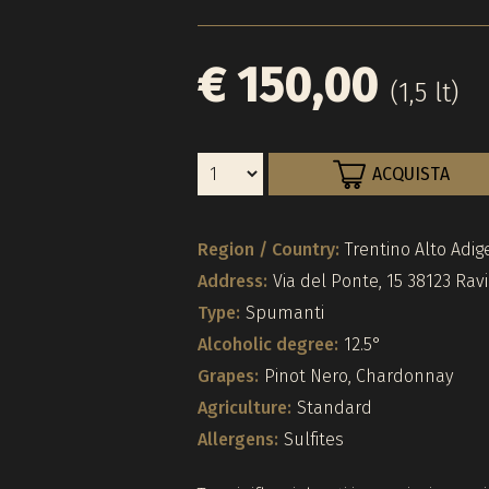
€ 150,00
(1,5 lt)
ACQUISTA
Region / Country:
Trentino Alto Adige
Address:
Via del Ponte, 15 38123 Rav
Type:
Spumanti
Alcoholic degree:
12.5°
Grapes:
Pinot Nero, Chardonnay
Agriculture:
Standard
Allergens:
Sulfites