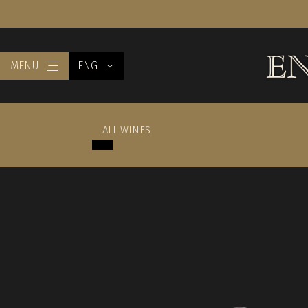
MENU
ENG
ALL WINES